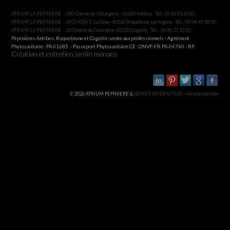
ATRIUM LA PEPINIERE : 450 Chemin de l'Orangerie - 06600 Antibes - Tél : 04 92 91 24 85
ATRIUM LA PEPINIERE : 4015 RDN 7, La Gêne - 83520 Roquebrune sur Argens - Tél. : 04 94 45 58 92
ATRIUM LA PEPINIERE : 35 Chemin du Colombier- 83310 Cogolin - Tél. : 04 98 21 10 25
Pépinières Antibes, Roquebrune et Cogolin : vente aux professionnels - Agrément
Phytosanitaire : PA 01685 - Passeport Phytosanitaire CE : ONVP-FR PA-04740 - RP
Création et entretien jardin monaco
© 2026 ATRIUM PEPINIERE &
GEMEA INTERACTIVE
-
Version normale